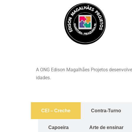
Pular
para
o
conteúdo
A ONG Edison Magalhães Projetos desenvolve d
idades.
CEI – Creche
Contra-Turno
Capoeira
Arte de ensinar