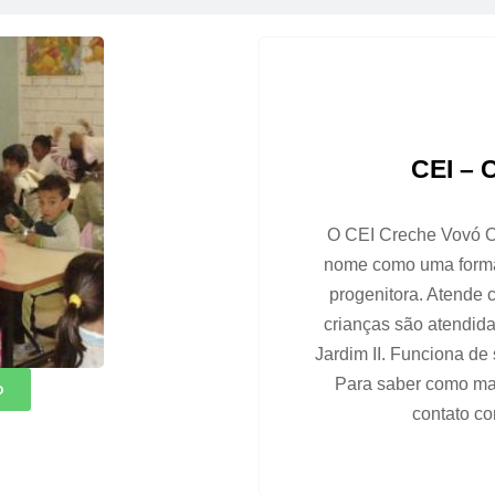
CEI – 
O CEI Creche Vovó Ot
nome como uma forma
progenitora. Atende 
crianças são atendidas
Jardim II. Funciona de
Para saber como matr
o
contato co